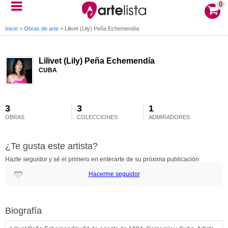
0
Inicio
>
Obras de arte
>
Lilivet (Lily) Peña Echemendía
Lilivet (Lily) Peña Echemendía
CUBA
3
3
1
OBRAS
COLECCIONES
ADMIRADORES
¿Te gusta este artista?
Hazte seguidor y sé el primero en enterarte de su próxima publicación
Hacerme seguidor
Biografía