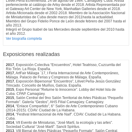
Lilivet Peña Echemendía: 24 de agosto de 1984. Camagüey. Cuba. Artista
perteneciente al catálogo de Artsy desde el 2018. Artista Representada por
el Gateway Art Center de New York, Manhattan Galleries desde el 2018.
Artista Aficionada desde el 2002-2018. Miembro de la Asociación Nacional
de Miniaturistas de Cuba desde marzo del 2011hasta la actualidad.
Miembro del Grupo Fidelio Ponce de León desde febrero del 2007 hasta el
año 2013.
Integró el Grupo Isabel de las Mercedes desde septiembre del 2010 hasta
el año 2012.
Ver biografía completa
Exposiciones realizadas
2017
, Exposición Colectiva “Encuentros”, Hotel Teatrisso, Cuzcurrita del
Río Tirón. La Rioja. España.
2017
, ArtFair Málaga ´17, I Feria Internacional de Arte Contemporáneo,
Málaga. Palacio de Ferias y Congresos de Málaga. España.
2017
, Exposición Bipersonal “Encuentros”, Lilivet Peña-Jesús González
Trincado. Concello de Muiños, Galicia. España.
2015
, Expo Personal “Returne to Innocence”. Lobby del Hotel Isla de
Cuba. CPAP. Camagüey.
2015
, Salón Central del 9no Salón Territorial de Artes Plásticas “Pequeño
Formato”. Galería “Gestos”, AHS Filial Camagüey. Camagüey.
2014
, “Enlace Compartido”, 6° Salón de Arte Contemporáneo Cubano
(2014-2015). CDAV. Ciudad de La Habana.
2014
, “Festival Internacional de Arte Naif”. CDAV. Ciudad de La Habana.
Cuba.
2014
, VII Evento de Miniaturas, “José Martí, la ecología y las artes”.
Sociedad Cultural “José Martí”. Sancti Spíritus.
2013
, VIII Bienal de Artes Plásticas “Pequeño Formato”. Salón Central.